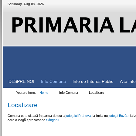
Saturday
,
Aug
08
,
2026
DESPRE NOI
Info Comuna
Info de Interes Public
Alte Inf
You are here:
Home
Info Comuna
Localizare
Localizare
Comuna este situată în partea de est a
județului Prahova
, la limita cu
județul Buzău
, la 
care o leagă spre vest de
Sângeru
.