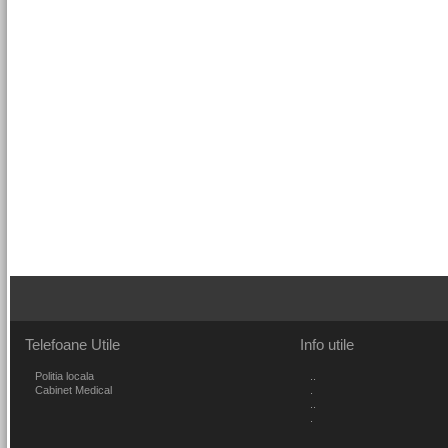
Telefoane
Utile
Info
utile
Politia locala
..
Cabinet Medical
.
..
.