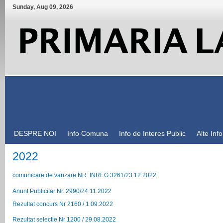
Sunday
,
Aug
09
,
2026
DESPRE NOI
Info Comuna
Info de Interes Public
Alte Inf
2022
comunicare de vanzare NR. INREG 3261/23.12.2022
Anunt Publicitar Nr. 2990/24.11.2022
Rezultat concurs Nr 2160 / 1.09.2022
Rezultat selectie Nr 1200 / 29.08.2022