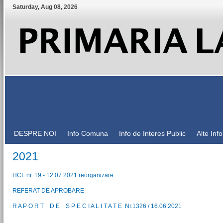
Saturday
,
Aug
08
,
2026
DESPRE NOI
Info Comuna
Info de Interes Public
Alte Inf
2021
HCL nr. 19 - 12.07.2021 reorganizare
REFERAT DE APROBARE
R A P O R T D E S P E C I A L I T A T E Nr.1326 / 16.06.2021