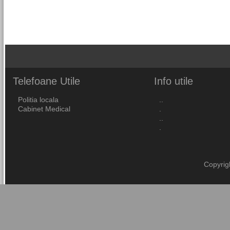
Telefoane
Utile
Info
utile
Politia locala
..
Cabinet Medical
.
..
.
Copyrig