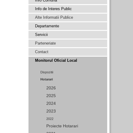
Info Comuna
Info de Interes Public
Alte Informatii Publice
Departamente
Servicii
Parteneriate
Contact
Monitorul Oficial Local
Dispozitii
Hotarari
2026
2025
2024
2023
2022
Proiecte Hotarari