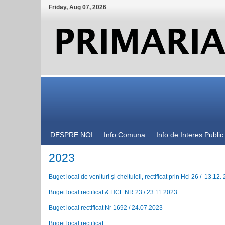
Friday
,
Aug
07
,
2026
DESPRE NOI
Info Comuna
Info de Interes Public
2023
Buget local de venituri și cheltuieli, rectificat prin Hcl 26 / 13.12.
Buget local rectificat & HCL NR 23 / 23.11.2023
Buget local rectificat Nr 1692 / 24.07.2023
Buget local rectificat