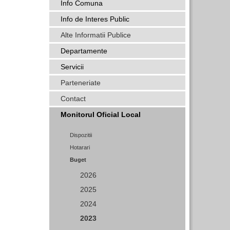
Info Comuna
Info de Interes Public
Alte Informatii Publice
Departamente
Servicii
Parteneriate
Contact
Monitorul Oficial Local
Dispozitii
Hotarari
Buget
2026
2025
2024
2023