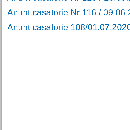
Anunt casatorie Nr 116 / 09.06
Anunt casatorie 108/01.07.202