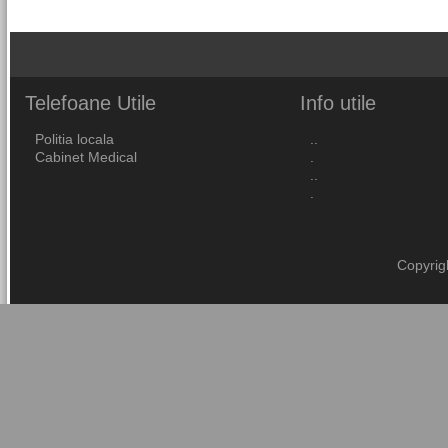
Telefoane
Utile
Info
utile
Politia locala
..
Cabinet Medical
.
..
.
Copyrig