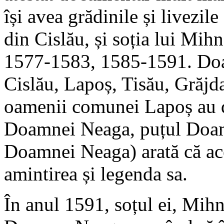
își avea grădinile și livezi
din Cislău, și soția lui Mih
1577-1583, 1585-1591. Doa
Cislău, Lapoș, Tisău, Grăjda
oamenii comunei Lapoș au d
Doamnei Neaga, puțul Doam
Doamnei Neaga) arată că aceș
amintirea și legenda sa.
În anul 1591, soțul ei, Mihne