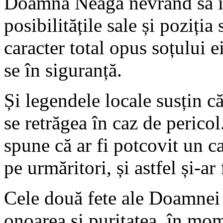
Doamna Neaga nevrând să îl 
posibilitățile sale și poziți
caracter total opus soțului e
se în siguranță.
Și legendele locale susțin c
se retrăgea în caz de pericol
spune că ar fi potcovit un c
pe urmăritori, și astfel și-a
Cele două fete ale Doamnei N
onoarea și puritatea, în mo