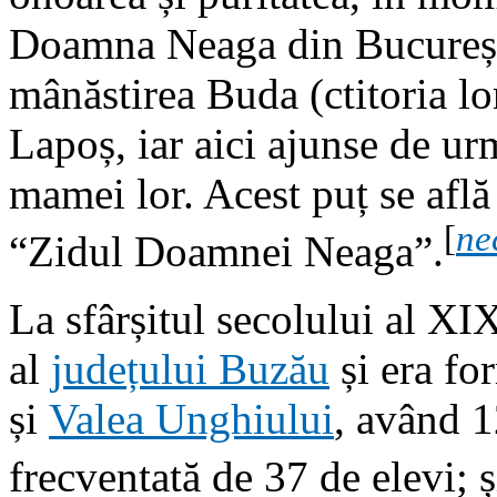
Doamna Neaga din București 
mânăstirea Buda (ctitoria lo
Lapoș, iar aici ajunse de urm
mamei lor. Acest puț se afl
[
ne
“Zidul Doamnei Neaga”.
La sfârșitul secolului al XI
al
județului Buzău
și era fo
și
Valea Unghiului
, având 1
frecventată de 37 de elevi; și