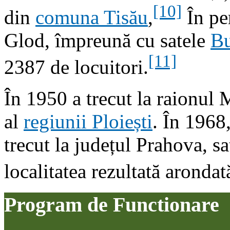
[10]
din
comuna Tisău
,
În pe
Glod, împreună cu satele
Bu
[11]
2387 de locuitori.
În 1950 a trecut la raionul 
al
regiunii Ploiești
. În 1968
trecut la județul Prahova, s
localitatea rezultată aronda
Program de Functionare