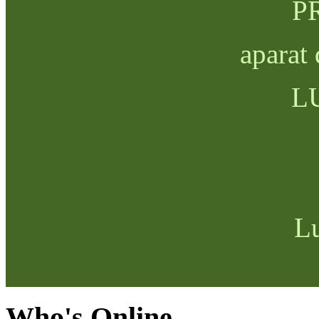
P
aparat 
LU
Lu
Who's Online